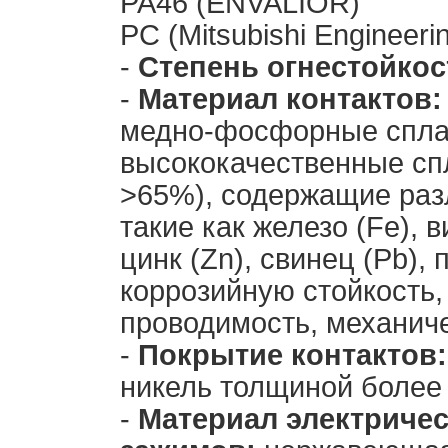
PA46 (ENVALIOR)
PC (Mitsubishi Engineerin
-
Степень огнестойкос
-
Материал контактов:
медно-фосфорные спла
высококачественные сп
>65%), содержащие раз
такие как железо (Fe), ви
цинк (Zn), свинец (Pb)
коррозийную стойкость, 
проводимость, механич
-
Покрытие контактов:
никель толщиной более 
-
Материал электриче