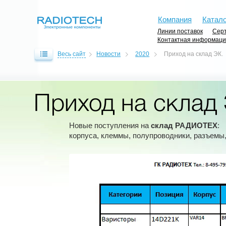
Компания
Катало
Линии поставок
Серт
Контактная информац
Весь сайт
Новости
2020
Приход на склад ЭК.
Приход на склад
Новые поступления на
склад РАДИОТЕХ
:
корпуса, клеммы, полупроводники, разъемы