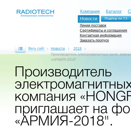
Компания
Каталог
С
Новости
Линии поставок
Сертификаты и соглашения
Контактная информация
Заказать пропуск
Весь сайт
Новости
2018
Производитель электромагнитных реле, комп
«АРМИЯ-2018".
Производитель
электромагнитных
компания «HONG
приглашает на ф
«АРМИЯ-2018".