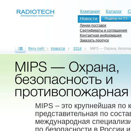
Компания
Каталог
С
Новости
Линии поставок
Сертификаты и соглашения
Контактная информация
Заказать пропуск
Весь сайт
Новости
2014
MIPS — Охрана, безопа
MIPS — Охрана,
безопасность и
противопожарная
MIPS – это крупнейшая по 
представительная по соста
международная специализи
по безопасности в России и