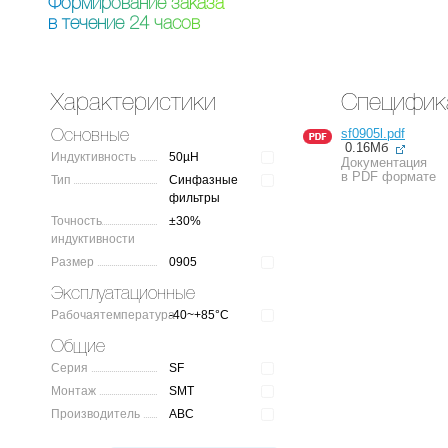
Ф
о
р
м
и
р
о
в
а
н
и
е
з
а
к
а
з
а
в
т
е
ч
е
н
и
е
2
4
ч
а
с
о
в
Характеристики
Специфик
sf0905l.pdf
Основные
0.16Мб
Индуктивность
50µH
Документация
в PDF формате
Тип
Синфазные
фильтры
Точность
±30%
индуктивности
Размер
0905
Эксплуатационные
Рабочаятемпература
-40~+85°C
Общие
Серия
SF
Монтаж
SMT
Производитель
ABC