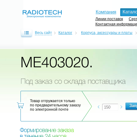
Компания
Катало
Линии поставок
Серт
Контактная информац
Весь сайт
Каталог
Корпуса, аксессуары и платы
ME403020.
Под заказ со склада поставщика
Товар отгружается только
по предварительному заказу
по электронной почте
Ф
о
р
м
и
р
о
в
а
н
и
е
з
а
к
а
з
а
в
т
е
ч
е
н
и
е
2
4
ч
а
с
о
в