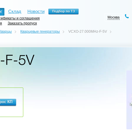
г
Склад
Новости
Москва
ификаты и соглашения
ия
Заказать пропуск
Кварцы
Кварцевые генераторы
VCXO-27.000MHz-F-5V
-F-5V