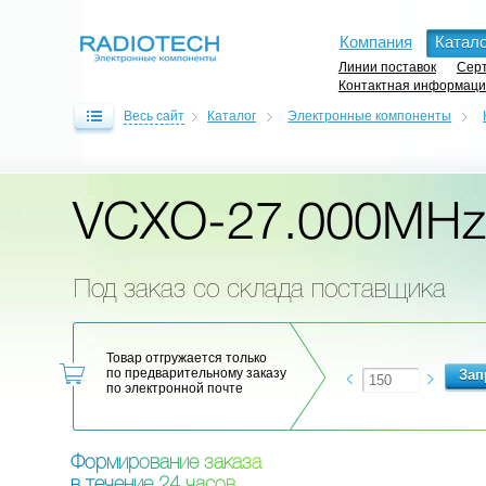
Компания
Катало
Линии поставок
Серт
Контактная информац
Весь сайт
Каталог
Электронные компоненты
VCXO-27.000MHz
Под заказ со склада поставщика
Товар отгружается только
по предварительному заказу
по электронной почте
Ф
о
р
м
и
р
о
в
а
н
и
е
з
а
к
а
з
а
в
т
е
ч
е
н
и
е
2
4
ч
а
с
о
в