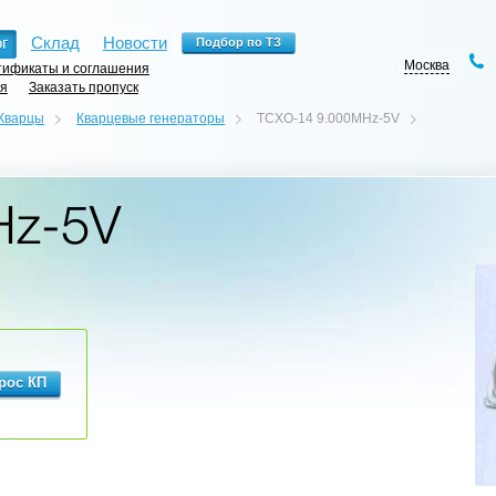
г
Склад
Новости
Москва
ификаты и соглашения
ия
Заказать пропуск
Кварцы
Кварцевые генераторы
TCXO-14 9.000MHz-5V
Hz-5V