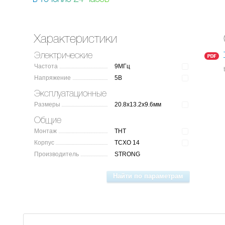
Характеристики
Электрические
Частота
9МГц
Напряжение
5В
Эксплуатационные
Размеры
20.8x13.2x9.6мм
Общие
Монтаж
THT
Корпус
TCXO 14
Производитель
STRONG