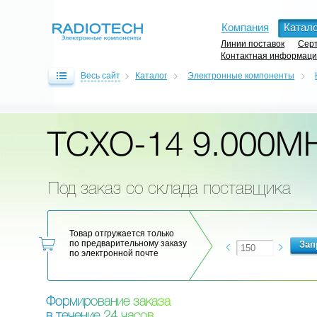
Компания
Катало
Линии поставок
Серт
Контактная информац
Весь сайт
Каталог
Электронные компоненты
TCXO-14 9.000M
Под заказ со склада поставщика
Товар отгружается только
по предварительному заказу
по электронной почте
Ф
о
р
м
и
р
о
в
а
н
и
е
з
а
к
а
з
а
в
т
е
ч
е
н
и
е
2
4
ч
а
с
о
в