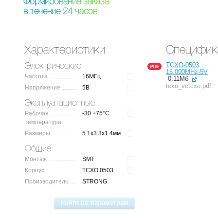
Ф
о
р
м
и
р
о
в
а
н
и
е
з
а
к
а
з
а
в
т
е
ч
е
н
и
е
2
4
ч
а
с
о
в
Характеристики
Специфик
TCXO-0503
Электрические
16.000MHz-5V
Частота
16МГц
0.11Мб
tcxo_vctcxo.pdf
Напряжение
5В
Эксплуатационные
Рабочая
-30 +75°C
температура
Размеры
5.1x3.3x1.4мм
Общие
Монтаж
SMT
Корпус
TCXO 0503
Производитель
STRONG