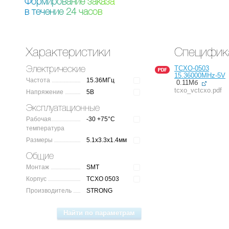
Ф
о
р
м
и
р
о
в
а
н
и
е
з
а
к
а
з
а
в
т
е
ч
е
н
и
е
2
4
ч
а
с
о
в
Характеристики
Специфик
TCXO-0503
Электрические
15.36000MHz-5V
Частота
15.36МГц
0.11Мб
tcxo_vctcxo.pdf
Напряжение
5В
Эксплуатационные
Рабочая
-30 +75°C
температура
Размеры
5.1x3.3x1.4мм
Общие
Монтаж
SMT
Корпус
TCXO 0503
Производитель
STRONG