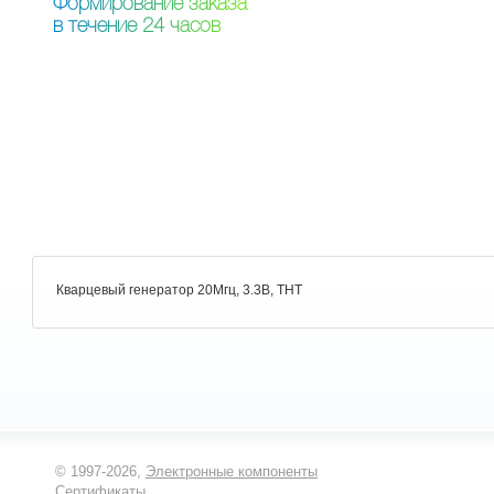
Ф
о
р
м
и
р
о
в
а
н
и
е
з
а
к
а
з
а
в
т
е
ч
е
н
и
е
2
4
ч
а
с
о
в
Кварцевый генератор 20Мгц, 3.3В, THT
© 1997-2026,
Электронные компоненты
Сертификаты