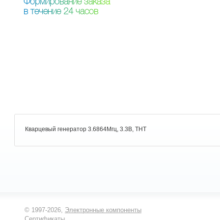
Ф
о
р
м
и
р
о
в
а
н
и
е
з
а
к
а
з
а
в
т
е
ч
е
н
и
е
2
4
ч
а
с
о
в
Кварцевый генератор 3.6864Мгц, 3.3В, THT
© 1997-2026,
Электронные компоненты
Сертификаты