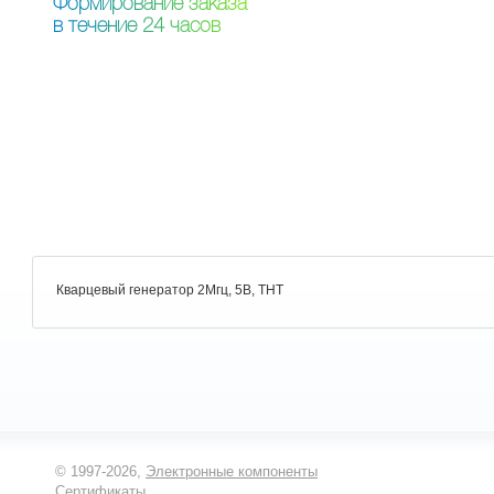
Ф
о
р
м
и
р
о
в
а
н
и
е
з
а
к
а
з
а
в
т
е
ч
е
н
и
е
2
4
ч
а
с
о
в
Кварцевый генератор 2Мгц, 5В, THT
© 1997-2026,
Электронные компоненты
Сертификаты