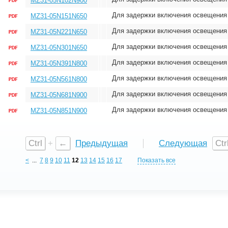
MZ31-05N102N900
Для задержки включения освещения
MZ31-05N151N650
Для задержки включения освещения
MZ31-05N221N650
Для задержки включения освещения
MZ31-05N301N650
Для задержки включения освещения
MZ31-05N391N800
Для задержки включения освещения
MZ31-05N561N800
Для задержки включения освещения
MZ31-05N681N900
Для задержки включения освещения
MZ31-05N851N900
Ctrl
+
←
Предыдущая
Следующая
Ctr
<
...
7
8
9
10
11
12
13
14
15
16
17
Показать все