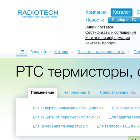
Компания
Каталог
С
Новости
Линии поставок
Сертификаты и соглашения
Контактная информация
Заказать пропуск
Весь сайт
Каталог
Электронные компоненты
Те
PTC термисторы, 
Применение
Напряжение
, В
Сопротивление
, Ом
Для задержки включения освещения
Для запуска э
86
Для защиты от перегрузок по току
Для защиты теле
118
Для измерения температуры
Для тепловой защиты
5
1