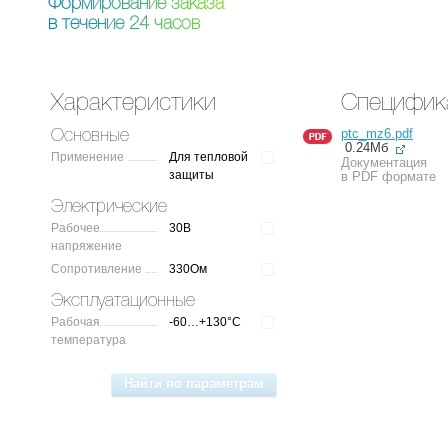
Ф
о
р
м
и
р
о
в
а
н
и
е
з
а
к
а
з
а
в
т
е
ч
е
н
и
е
2
4
ч
а
с
о
в
Характеристики
Специфик
ptc_mz6.pdf
Основные
0.24Мб
Применение
Для тепловой
Документация
защиты
в PDF формате
Электрические
Рабочее
30В
напряжение
Сопротивление
330Ом
Эксплуатационные
Рабочая
-60…+130°C
температура