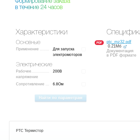
Ф
о
р
м
и
р
о
в
а
н
и
е
з
а
к
а
з
а
в
т
е
ч
е
н
и
е
2
4
ч
а
с
о
в
Характеристики
Специфик
ptc_mz32.pdf
Основные
0.21Мб
Применение
Для запуска
Документация
электромоторов
в PDF формате
Электрические
Рабочее
200В
напряжение
Сопротивление
6.8Ом
PTC Термистор