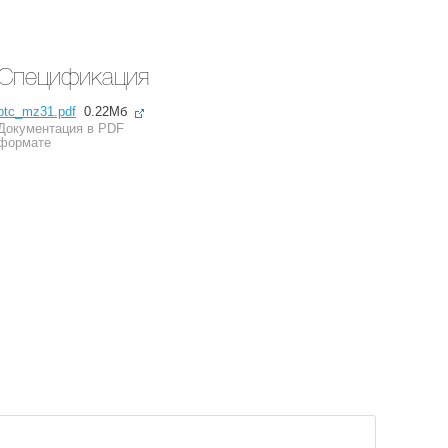
Спецификация
ptc_mz31.pdf
0.22Мб
Документация в PDF
формате