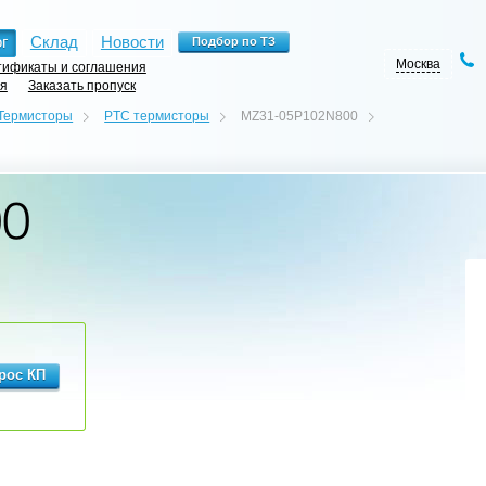
г
Склад
Новости
Москва
ификаты и соглашения
ия
Заказать пропуск
Термисторы
PTC термисторы
MZ31-05P102N800
00