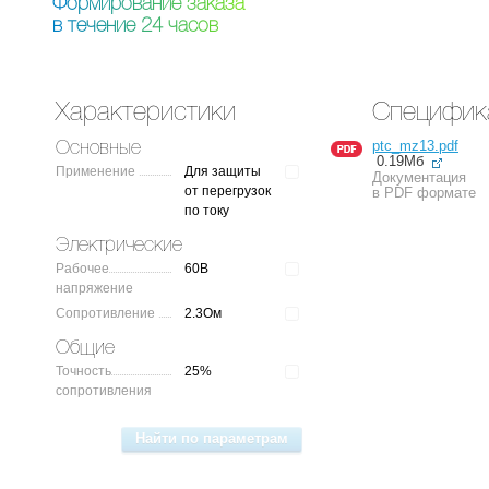
Ф
о
р
м
и
р
о
в
а
н
и
е
з
а
к
а
з
а
в
т
е
ч
е
н
и
е
2
4
ч
а
с
о
в
Характеристики
Специфик
ptc_mz13.pdf
Основные
0.19Мб
Применение
Для защиты
Документация
от перегрузок
в PDF формате
по току
Электрические
Рабочее
60В
напряжение
Сопротивление
2.3Ом
Общие
Точность
25%
сопротивления