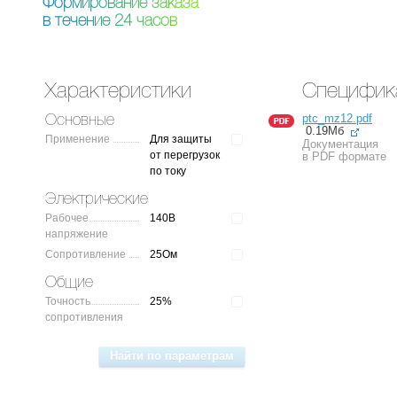
Ф
о
р
м
и
р
о
в
а
н
и
е
з
а
к
а
з
а
в
т
е
ч
е
н
и
е
2
4
ч
а
с
о
в
Характеристики
Специфик
ptc_mz12.pdf
Основные
0.19Мб
Применение
Для защиты
Документация
от перегрузок
в PDF формате
по току
Электрические
Рабочее
140В
напряжение
Сопротивление
25Ом
Общие
Точность
25%
сопротивления