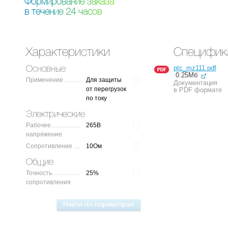
Ф
о
р
м
и
р
о
в
а
н
и
е
з
а
к
а
з
а
в
т
е
ч
е
н
и
е
2
4
ч
а
с
о
в
Характеристики
Специфик
ptc_mz111.pdf
Основные
0.25Мб
Применение
Для защиты
Документация
от перегрузок
в PDF формате
по току
Электрические
Рабочее
265В
напряжение
Сопротивление
10Ом
Общие
Точность
25%
сопротивления