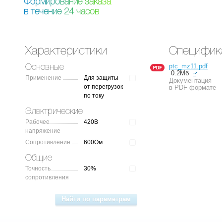
Ф
о
р
м
и
р
о
в
а
н
и
е
з
а
к
а
з
а
в
т
е
ч
е
н
и
е
2
4
ч
а
с
о
в
Характеристики
Специфик
ptc_mz11.pdf
Основные
0.2Мб
Применение
Для защиты
Документация
от перегрузок
в PDF формате
по току
Электрические
Рабочее
420В
напряжение
Сопротивление
600Ом
Общие
Точность
30%
сопротивления