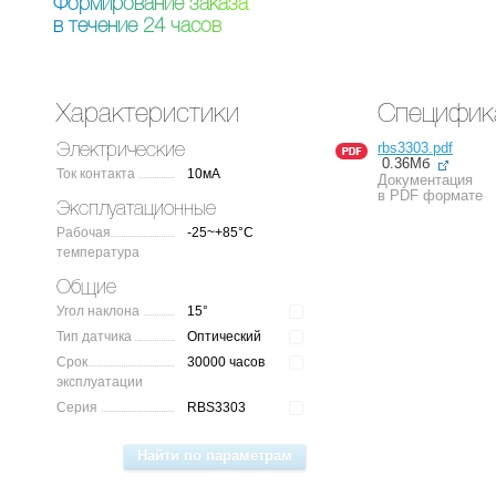
Ф
о
р
м
и
р
о
в
а
н
и
е
з
а
к
а
з
а
в
т
е
ч
е
н
и
е
2
4
ч
а
с
о
в
Характеристики
Специфик
rbs3303.pdf
Электрические
0.36Мб
Ток контакта
10мА
Документация
в PDF формате
Эксплуатационные
Рабочая
-25~+85°C
температура
Общие
Угол наклона
15°
Тип датчика
Оптический
Срок
30000 часов
эксплуатации
Серия
RBS3303