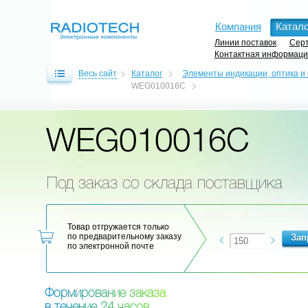
Компания
Катало
Линии поставок
Серт
Контактная информац
Весь сайт
Каталог
Элементы индикации, оптика и
WEG010016C
WEG010016C
Под заказ со склада поставщика
Товар отгружается только
по предварительному заказу
по электронной почте
Ф
о
р
м
и
р
о
в
а
н
и
е
з
а
к
а
з
а
в
т
е
ч
е
н
и
е
2
4
ч
а
с
о
в