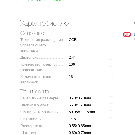
Характеристики
Основные
Технология размещения
COB
управляющего
кристалла
Диагональ
2.4''
Количество точек по
100
горизонтали
Количество точек по
16
вертикали
Технические
Габаритные размеры
85.0x36.0mm
Видимая область
66.0x16.0mm
Область отображения
59.95x11.15mm
Скважность
1/16
Размер точки
0.55x0.65mm
Шаг точек
0.60x0.70mm