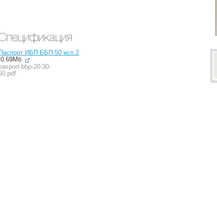
Спецификация
Паспорт ИБП ББП-50 исп.2
0.69Мб
pasport-bbp-20-30-
50.pdf