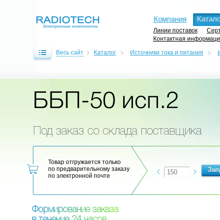
Компания
Катало
Линии поставок
Серт
Контактная информац
Весь сайт
Каталог
Источники тока и питания
ББП-50 исп.2
Под заказ со склада поставщика
Товар отгружается только
по предварительному заказу
по электронной почте
Ф
о
р
м
и
р
о
в
а
н
и
е
з
а
к
а
з
а
в
т
е
ч
е
н
и
е
2
4
ч
а
с
о
в