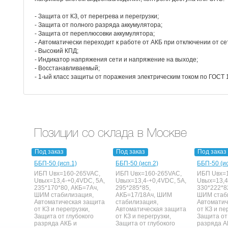
- Защита от КЗ, от перегрева и перегрузки;
- Защита от полного разряда аккумулятора;
- Защита от переплюсовки аккумулятора;
- Автоматически переходит к работе от АКБ при отключении от се
- Высокий КПД;
- Индикатор напряжения сети и напряжение на выходе;
- Восстанавливаемый;
- 1-ый класс защиты от поражения электрическим током по ГОСТ 1
Позиции со склада в Москве
Под заказ
Под заказ
Под заказ
ББП-50 (исп.1)
ББП-50 (исп.2)
ББП-50 (ис
ИБП Uвх=160-265VAC,
ИБП Uвх=160-265VAC,
ИБП Uвх=
Uвых=13,4-+0,4VDC, 5A,
Uвых=13,4-+0,4VDC, 5A,
Uвых=13,4
235*170*80, АКБ=7Ач,
295*285*85,
330*222*8
ШИМ стабилизация,
АКБ=17/18Ач, ШИМ
ШИМ стаб
Автоматическая защита
стабилизация,
Автоматич
от КЗ и перегрузки,
Автоматическая защита
от КЗ и пе
Защита от глубокого
от КЗ и перегрузки,
Защита от
разряда АКБ и
Защита от глубокого
разряда А