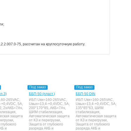
ти;
2.2.007.0-75, рассчитан на круглосуточную работу.
Под заказ
Под заказ
п.3)
ББП-50 (пласт.)
ББП-50 DIN
160-265VAC,
ИБП Uвх=160-265VAC,
ИБП Uвх=160-265VAC,
-+0,4VDC, 5A,
Uвых=13,4-+0,4VDC, 5A,
Uвых=13,4-+0,4VDC, 5A,
2, 2xАКБ=7Ач,
200*170*85, АКБ=7Ач,
135*85*63, ШИМ
илизация,
ШИМ стабилизация,
стабилизация,
еская защита
Автоматическая защита
Автоматическая защита
регрузки,
от КЗ и перегрузки,
от КЗ и перегрузки,
 глубокого
Защита от глубокого
Защита от глубокого
КБ и
разряда АКБ и
разряда АКБ и