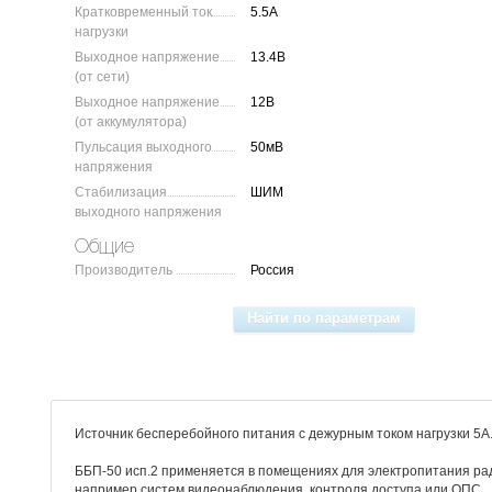
Кратковременный ток
5.5А
нагрузки
Выходное напряжение
13.4В
(от сети)
Выходное напряжение
12В
(от аккумулятора)
Пульсация выходного
50мВ
напряжения
Стабилизация
ШИМ
выходного напряжения
Общие
Производитель
Россия
Источник бесперебойного питания с дежурным током нагрузки 5А
ББП-50 исп.2 применяется в помещениях для электропитания ра
например систем видеонаблюдения, контроля доступа или ОПС.