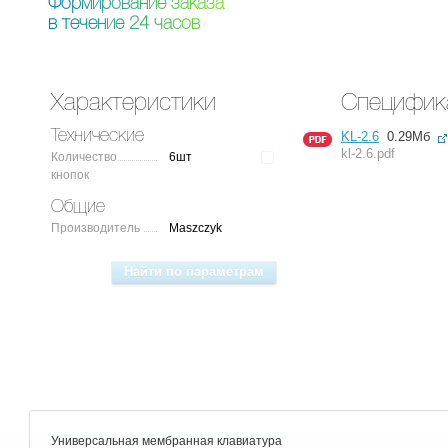
Ф
о
р
м
и
р
о
в
а
н
и
е
з
а
к
а
з
а
в
т
е
ч
е
н
и
е
2
4
ч
а
с
о
в
Характеристики
Специфик
Технические
KL-2.6
0.29Мб
kl-2.6.pdf
Количество
6шт
кнопок
Общие
Производитель
Maszczyk
Универсальная мембранная клавиатура