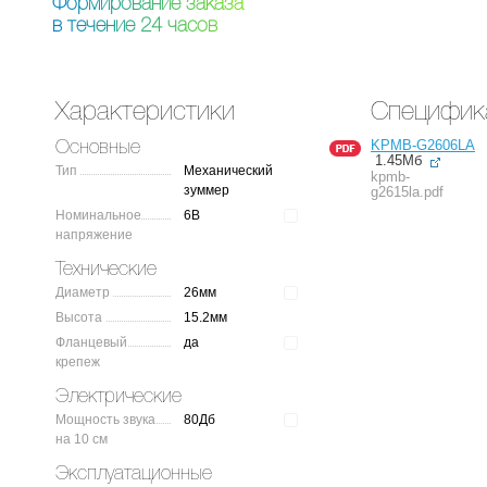
Ф
о
р
м
и
р
о
в
а
н
и
е
з
а
к
а
з
а
в
т
е
ч
е
н
и
е
2
4
ч
а
с
о
в
Характеристики
Специфик
KPMB-G2606LA
Основные
1.45Мб
Тип
Механический
kpmb-
зуммер
g2615la.pdf
Номинальное
6В
напряжение
Технические
Диаметр
26мм
Высота
15.2мм
Фланцевый
да
крепеж
Электрические
Мощность звука
80Дб
на 10 см
Эксплуатационные