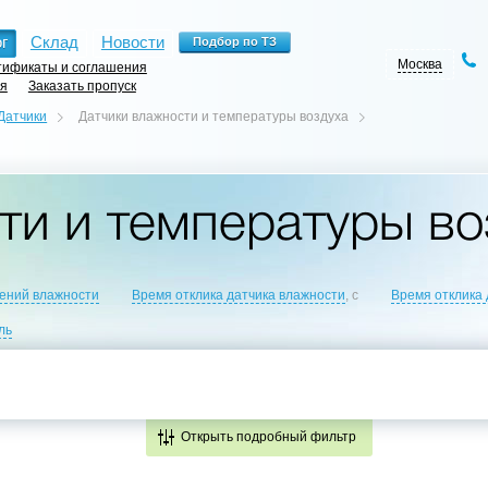
г
Склад
Новости
Москва
ификаты и соглашения
ия
Заказать пропуск
Датчики
Датчики влажности и температуры воздуха
ти и температуры во
ений влажности
Время отклика датчика влажности
, с
Время отклика 
ль
Открыть подробный фильтр