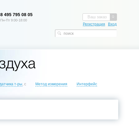
8 495 795 08 05
Ваш заказ
0
Пн-Пт 9:00-18:00
Регистрация
Вход
здуха
датчика т-ры
, с
Метод измерения
Интерфейс