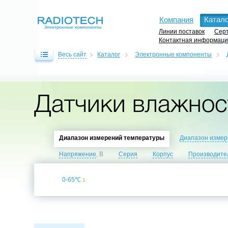
Компания
Катало
Линии поставок
Серт
Контактная информац
Весь сайт
Каталог
Электронные компоненты
Датчики влажнос
Диапазон измерений температуры
Диапазон измер
Напряжение
, В
Серия
Корпус
Производите
0-65℃
1