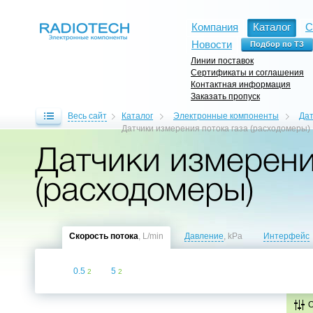
Компания
Каталог
С
Новости
Линии поставок
Сертификаты и соглашения
Контактная информация
Заказать пропуск
Весь сайт
Каталог
Электронные компоненты
Дат
Датчики измерения потока газа (расходомеры)
Датчики измерени
(расходомеры)
Скорость потока
, L/min
Давление
, kPa
Интерфейс
0.5
5
2
2