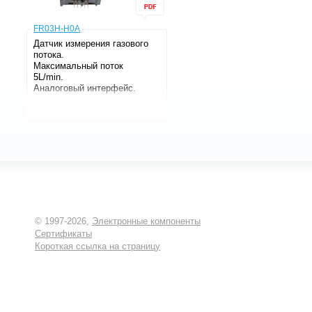
FR03H-H0A
Датчик измерения газового
потока.
Максимальный поток
5L/min.
Аналоговый интерфейс.
Скорость потока
5L/min
Давление
200kPa
Интерфейс
Аналоговый
Напряжение
4.9-14.0В
Серия
FR
Корпус
Пластик
Производитель
WINSEN
© 1997-2026,
Электронные компоненты
Сертификаты
Короткая ссылка на страницу