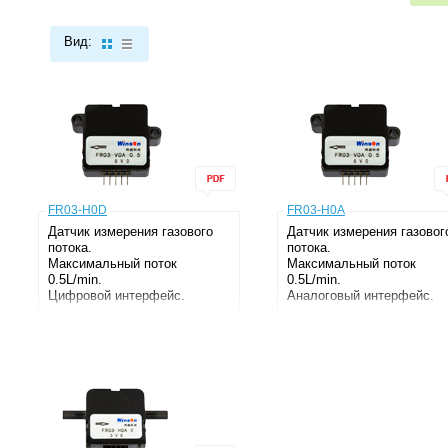
Вид:
FR03-H0D
FR03-H0A
Датчик измерения газового
Датчик измерения газовог
потока.
потока.
Максимальный поток
Максимальный поток
0.5L/min.
0.5L/min.
Цифровой интерфейс.
Аналоговый интерфейс.
Скорость потока
0.5L/min
Скорость потока
0.5L/min
Давление
200kPa
Давление
200kPa
Интерфейс
Цифровой
Интерфейс
Аналоговый
Напряжение
5.0-14.0В
Напряжение
5.0-14.0В
Серия
FR
Серия
FR
Корпус
Пластик
Корпус
Пластик
Производитель
WINSEN
Производитель
WINSEN