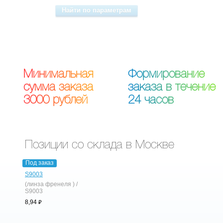
М
и
н
и
м
а
л
ь
н
а
я
Ф
о
р
м
и
р
о
в
а
н
и
е
с
у
м
м
а
з
а
к
а
з
а
з
а
к
а
з
а
в
т
е
ч
е
н
и
е
3
0
0
0
р
у
б
л
е
й
2
4
ч
а
с
о
в
Позиции со склада в Москве
Под заказ
S9003
(линза френеля ) /
S9003
⃏
8,94