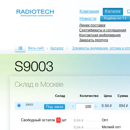
Компания
Каталог
С
Новости
Линии поставок
Сертификаты и соглашения
Контактная информация
Заказать пропуск
Весь сайт
Каталог
Элементы индикации, оптика и оп
S9003
Склад в Москве
Склад
Количество
Цена
Сумма
S9003
⃏
⃏
8.94
894
Под заказ
Свободный остаток
0
шт
⃏
Опт
8,94
⃏
Мелкий опт
8,94