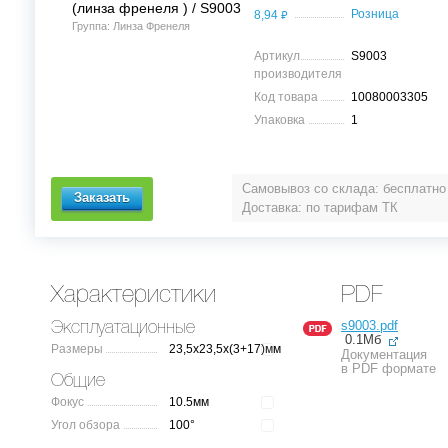
(линза френеля ) / S9003
⃏
Розница
8,94
Группа: Линза Френеля
Артикул
S9003
производителя
Код товара
10080003305
Упаковка
1
Самовывоз со склада: бесплатно
Доставка: по тарифам ТК
Характеристики
PDF
s9003.pdf
Эксплуатационные
0.1Мб
Размеры
23,5x23,5x(3+17)мм
Документация
в PDF формате
Общие
Фокус
10.5мм
Угол обзора
100°