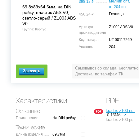
⃏
Мелкий опт,
398,12
69.8x89x64.6мм, на DIN
от 204 шт
рейку, пластик ABS V0,
⃏
Розница
456,24
светло-серый / Z100J ABS
V0
Артикул
Z100J ABS V0
Группа: Корпус
производителя
Код товара
UT-00117269
Упаковка
204
Самовывоз со склада: бесплатно
Доставка: по тарифам ТК
Характеристики
PDF
kradex-z100.pdf
Основные
0.16Мб
Применение
На DIN рейку
kradex-z100.pdf
Технические
Длина изделия
69.7мм