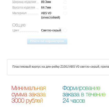
Ширина изделия
89.3мм
Высота изделия
64.7мм
Материал
ABS V0
(огнестойкий)
Общие
Цвет
Светло-серый
Пластиковый корпус на дин-рейку Z100J ABS V0 светло-серый, прила
М
и
н
и
м
а
л
ь
н
а
я
Ф
о
р
м
и
р
о
в
а
н
и
е
с
у
м
м
а
з
а
к
а
з
а
з
а
к
а
з
а
в
т
е
ч
е
н
и
е
3
0
0
0
р
у
б
л
е
й
2
4
ч
а
с
о
в