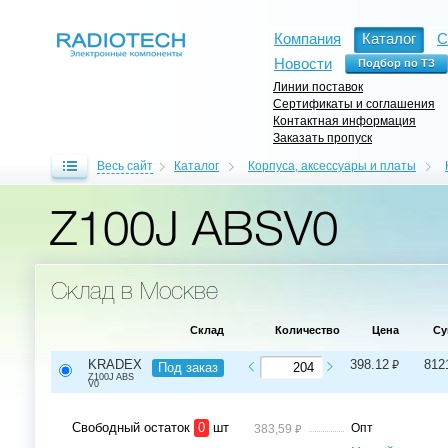
Компания
Каталог
С
Новости
Линии поставок
Сертификаты и соглашения
Контактная информация
Заказать пропуск
Весь сайт
Каталог
Корпуса, аксессуары и платы
Z100J ABSV0
Склад в Москве
Склад
Количество
Цена
Су
⃏
KRADEX
398.12
812
Под заказ
Z100J ABS
V0
Свободный остаток
0
шт
⃏
Опт
383,59