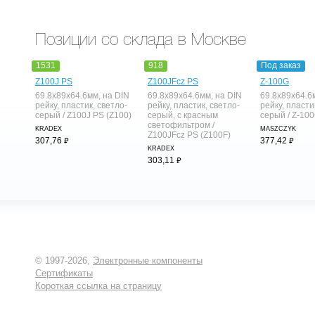
Позиции со склада в Москве
1531
918
Под заказ
Z100J PS
Z100JFcz PS
Z-100G
69.8x89x64.6мм, на DIN
69.8x89x64.6мм, на DIN
69.8x89x64.6
рейку, пластик, светло-
рейку, пластик, светло-
рейку, пласти
серый / Z100J PS (Z100)
серый, с красным
серый / Z-10
светофильтром /
KRADEX
MASZCZYK
Z100JFcz PS (Z100F)
⃏
⃏
307,76
377,42
KRADEX
⃏
303,11
© 1997-2026,
Электронные компоненты
Сертификаты
Короткая ссылка на страницу