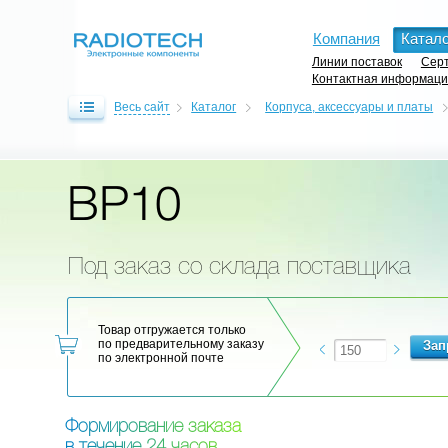
Компания
Катало
Линии поставок
Серт
Контактная информац
Весь сайт
Каталог
Корпуса, аксессуары и платы
BP10
Под заказ со склада поставщика
Товар отгружается только
по предварительному заказу
по электронной почте
Ф
о
р
м
и
р
о
в
а
н
и
е
з
а
к
а
з
а
в
т
е
ч
е
н
и
е
2
4
ч
а
с
о
в