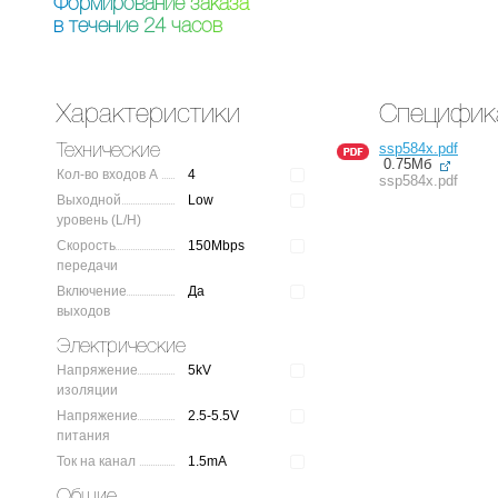
Ф
о
р
м
и
р
о
в
а
н
и
е
з
а
к
а
з
а
в
т
е
ч
е
н
и
е
2
4
ч
а
с
о
в
Характеристики
Специфик
ssp584x.pdf
Технические
0.75Мб
Кол-во входов A
4
ssp584x.pdf
Выходной
Low
уровень (L/H)
Скорость
150Mbps
передачи
Включение
Да
выходов
Электрические
Напряжение
5kV
изоляции
Напряжение
2.5-5.5V
питания
Ток на канал
1.5mA
Общие