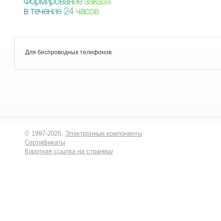
Ф
о
р
м
и
р
о
в
а
н
и
е
з
а
к
а
з
а
в
т
е
ч
е
н
и
е
2
4
ч
а
с
о
в
Для беспроводных телефонов
© 1997-2026,
Электронные компоненты
Сертификаты
Короткая ссылка на страницу