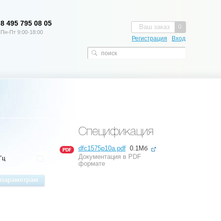
8 495 795 08 05
Ваш заказ
0
Пн-Пт 9:00-18:00
Регистрация
Вход
Спецификация
dfc1575p10a.pdf
0.1Мб
Документация в PDF
Гц
формате