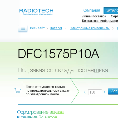
Компания
Катало
Линии поставок
Серт
Контактная информац
Весь сайт
Каталог
Электронные компоненты
DFC1575P10A
Под заказ со склада поставщика
Товар отгружается только
по предварительному заказу
по электронной почте
Ф
о
р
м
и
р
о
в
а
н
и
е
з
а
к
а
з
а
в
т
е
ч
е
н
и
е
2
4
ч
а
с
о
в