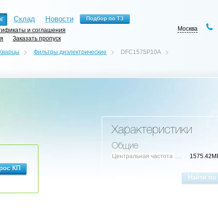
г
Склад
Новости
Москва
ификаты и соглашения
ия
Заказать пропуск
Кварцы
Фильтры диэлектрические
DFC1575P10A
Характеристики
Общие
Центральная частота
1575.42М