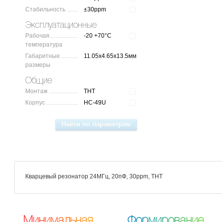
Стабильность
±30ppm
Эксплуатационные
Рабочая
-20 +70°C
температура
Габаритные
11.05x4.65x13.5мм
размеры
Общие
Монтаж
THT
Корпус
HC-49U
Кварцевый резонатор 24МГц, 20пФ, 30ppm, THT
М
и
н
и
м
а
л
ь
н
а
я
Ф
о
р
м
и
р
о
в
а
н
и
е