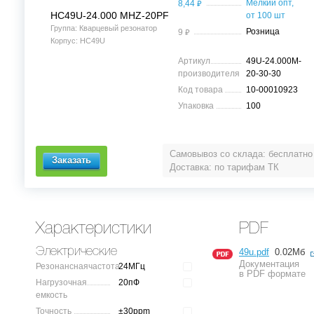
⃏
Мелкий опт,
8,44
HC49U-24.000 MHZ-20PF
от 100 шт
Группа: Кварцевый резонатор
⃏
Розница
9
Корпус: HC49U
Артикул
49U-24.000M-
производителя
20-30-30
Код товара
10-00010923
Упаковка
100
Самовывоз со склада: бесплатно
Доставка: по тарифам ТК
Характеристики
PDF
Электрические
49u.pdf
0.02Мб
Документация
Резонанснаячастота
24МГц
в PDF формате
Нагрузочная
20пФ
емкость
Точность
±30ppm