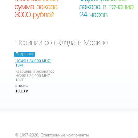
с
у
м
м
а
з
а
к
а
з
а
з
а
к
а
з
а
в
т
е
ч
е
н
и
е
3
0
0
0
р
у
б
л
е
й
2
4
ч
а
с
о
в
Позиции со склада в Москве
Под заказ
HC49U-24.000 MHZ-
18PF
Кварцевый резонатор
HC49U-24.000 MHZ-
18PF
STRONG
⃏
18,13
© 1997-2026,
Электронные компоненты