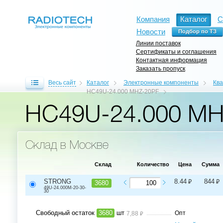
Компания
Каталог
С
Новости
Линии поставок
Сертификаты и соглашения
Контактная информация
Заказать пропуск
Весь сайт
Каталог
Электронные компоненты
Кв
HC49U-24.000 MHZ-20PF
HC49U-24.000 MH
Склад в Москве
Склад
Количество
Цена
Сумма
⃏
⃏
STRONG
8.44
844
3680
49U-24.000M-20-30-
30
Свободный остаток
3680
шт
⃏
Опт
7,88