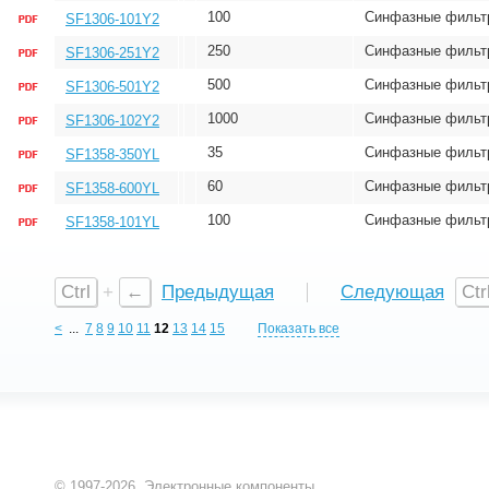
100
Синфазные фильт
SF1306-101Y2
250
Синфазные фильт
SF1306-251Y2
500
Синфазные фильт
SF1306-501Y2
1000
Синфазные фильт
SF1306-102Y2
35
Синфазные фильт
SF1358-350YL
60
Синфазные фильт
SF1358-600YL
100
Синфазные фильт
SF1358-101YL
Ctrl
+
←
Предыдущая
Следующая
Ctr
<
...
7
8
9
10
11
12
13
14
15
Показать все
© 1997-2026,
Электронные компоненты