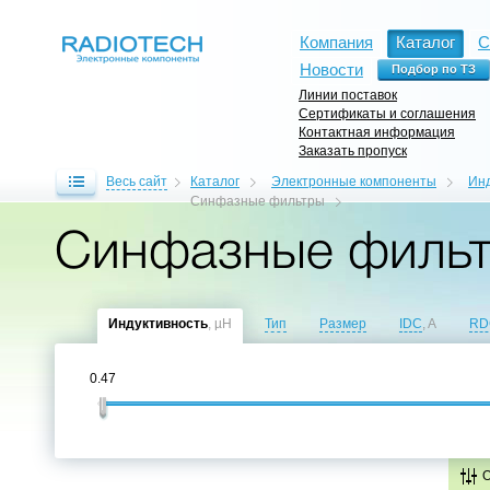
Компания
Каталог
С
Новости
Линии поставок
Сертификаты и соглашения
Контактная информация
Заказать пропуск
Весь сайт
Каталог
Электронные компоненты
Инд
Синфазные фильтры
Синфазные фильтр
Индуктивность
, µH
Тип
Размер
IDC
, A
RD
0.47