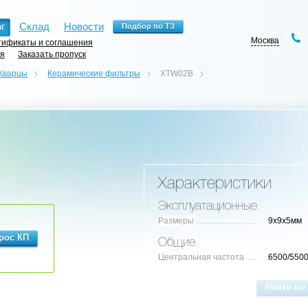
г
Склад
Новости
Москва
ификаты и соглашения
ия
Заказать пропуск
Кварцы
Керамические фильтры
XTW02B
Характеристики
Эксплуатационные
Размеры
9x9x5мм
Общие
Центральная частота
6500/550