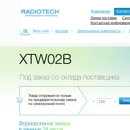
Компания
Катало
Линии поставок
Серт
Контактная информац
Весь сайт
Каталог
Электронные компоненты
XTW02B
Под заказ со склада поставщика
Товар отгружается только
по предварительному заказу
по электронной почте
Ф
о
р
м
и
р
о
в
а
н
и
е
з
а
к
а
з
а
в
т
е
ч
е
н
и
е
2
4
ч
а
с
о
в